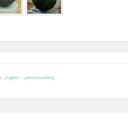
k:
„Zugbier“ – peterrusamblog