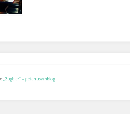
k:
„Zugbier“ – peterrusamblog