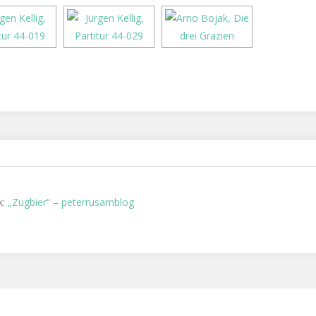
k:
„Zugbier“ – peterrusamblog