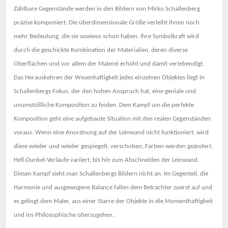
Zählbare Gegenstände werden in den Bildern von Mirko Schallenberg
präzise komponiert. Die überdimensionale Größe verleiht ihnen noch
mehr Bedeutung, die sie sowieso schon haben.
Ihre Symbolkraft wird
durch die geschickte Kombination der Materialien, deren diverse
Oberflächen und vor allem der Malerei erhöht und damit verlebendigt.
Das Herauskehren der Wesenhaftigkeit jedes einzelnen Objektes liegt in
Schallenbergs Fokus, der den hohen Anspruch hat, eine geniale und
unumstößliche Komposition zu finden. Dem Kampf um die perfekte
Komposition geht eine aufgebaute Situation mit den realen Gegenständen
voraus. Wenn eine Anordnung auf der Leinwand nicht funktioniert, wird
diese wieder und wieder gespiegelt, verschoben, Farben werden geändert,
Hell-Dunkel-Verläufe variier
t, bis hin zum Abschneiden der Leinwand.
Diesen Kampf sieht man Schallenbergs Bildern nicht an. Im Gegenteil, die
Harmonie
und ausgewogene Balance fallen dem Betrachter zuerst auf und
es gelingt dem Maler, aus einer Starre der Objekte in die Momenthaftigkeit
und ins Philosophische überzugehen.