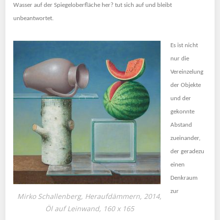
Wasser auf der Spiegeloberfläche her? tut sich auf und bleibt
unbeantwortet.
Es ist nicht
nur die
Vereinzelung
der Objekte
und der
gekonnte
Abstand
zueinander,
der geradezu
einen
Denkraum
zur
Mirko Schallenberg, Heraufdämmern, 2014,
Öl auf Leinwand, 160 x 165