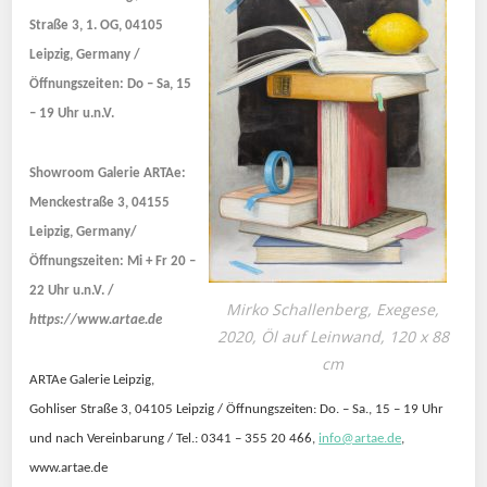
Straße 3, 1. OG, 04105
Leipzig, Germany /
Öffnungszeiten: Do – Sa, 15
– 19 Uhr u.n.V.
Showroom Galerie ARTAe:
Menckestraße 3, 04155
Leipzig, Germany/
Öffnungszeiten: Mi + Fr 20 –
22 Uhr u.n.V. /
Mirko Schallenberg, Exegese,
https://www.artae.de
2020, Öl auf Leinwand, 120 x 88
cm
ARTAe Galerie Leipzig,
Gohliser Straße 3, 04105 Leipzig /
Öffnungszeiten: Do. – Sa., 15 – 19 Uhr
und nach Vereinbarung /
Tel.: 0341 – 355 20 466,
info@artae.de
,
www.artae.de