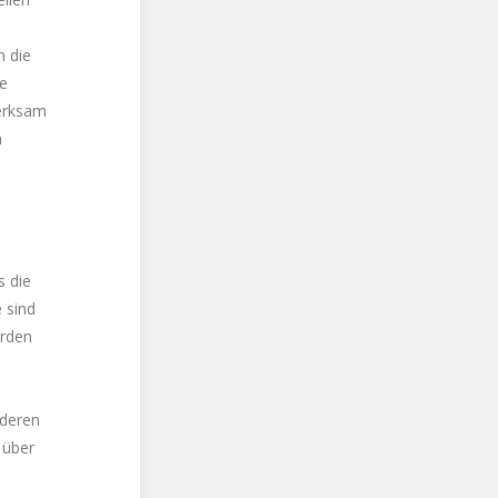
n die
he
merksam
n
s die
 sind
erden
 deren
 über