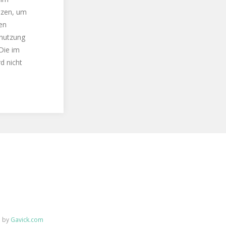
tzen, um
en
tnutzung
Die im
d nicht
 by
Gavick.com