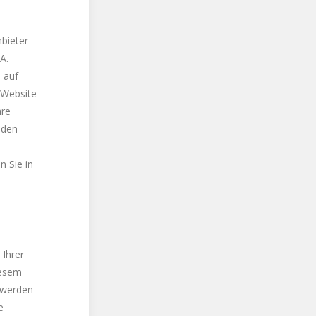
bieter
A.
 auf
 Website
hre
 den
 Sie in
 Ihrer
iesem
h werden
e