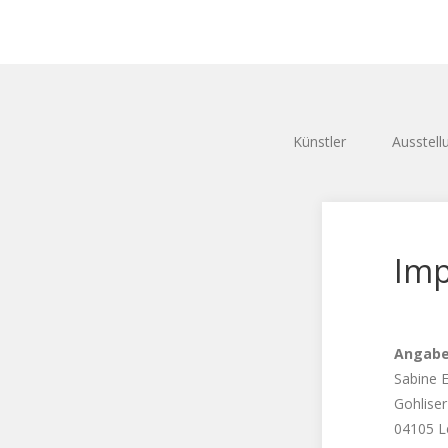
Künstler
Ausstell
Im
Angabe
Sabine E
Gohliser
04105 L