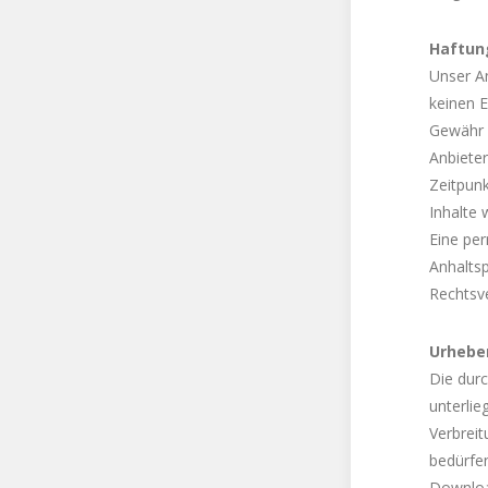
Haftung
Unser An
keinen E
Gewähr ü
Anbieter
Zeitpunk
Inhalte 
Eine per
Anhalts
Rechtsv
Urhebe
Die durc
unterlie
Verbrei
bedürfen
Download