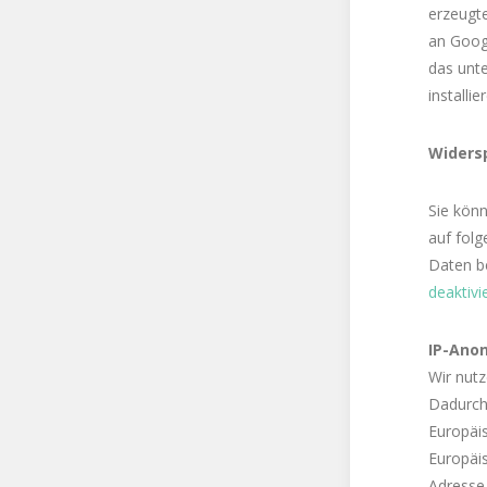
erzeugte
an Googl
das unt
installie
Widers
Sie könn
auf folg
Daten b
deaktivi
IP-Ano
Wir nutz
Dadurch 
Europäi
Europäis
Adresse 