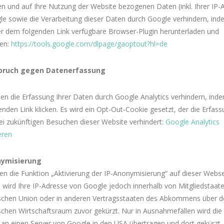
n und auf Ihre Nutzung der Website bezogenen Daten (inkl. Ihrer IP-
e sowie die Verarbeitung dieser Daten durch Google verhindern, ind
er dem folgenden Link verfügbare Browser-Plugin herunterladen und
ren:
https://tools.google.com/dlpage/gaoptout?hl=de
pruch gegen Datenerfassung
en die Erfassung Ihrer Daten durch Google Analytics verhindern, inde
enden Link klicken. Es wird ein Opt-Out-Cookie gesetzt, der die Erfass
ei zukünftigen Besuchen dieser Website verhindert:
Google Analytics
eren
nymisierung
en die Funktion „Aktivierung der IP-Anonymisierung“ auf dieser Webse
wird Ihre IP-Adresse von Google jedoch innerhalb von Mitgliedstaat
schen Union oder in anderen Vertragsstaaten des Abkommens über d
chen Wirtschaftsraum zuvor gekürzt. Nur in Ausnahmefällen wird die v
an einen Server von Google in den USA übertragen und dort gekürzt.