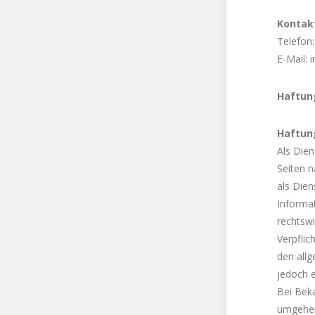
Kontak
Telefon
E-Mail: 
Haftun
Haftung
Als Dien
Seiten n
als Dien
Informa
rechtswi
Verpfli
den allg
jedoch e
Bei Bek
umgehen