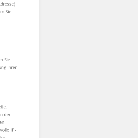
Adresse)
em Sie
m Sie
ung Ihrer
ite.
en der
en
olle IP-
 Im