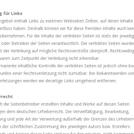
 für Links
gebot enthält Links zu externen Webseiten Dritter, auf deren Inhalte
influss haben. Deshalb können wir für diese fremden Inhalte auch kei
bernehmen. Für die Inhalte der verlinkten Seiten ist stets der jeweili
 oder Betreiber der Seiten verantwortlich. Die verlinkten Seiten wurd
t der Verlinkung auf mögliche Rechtsverstöße überprüft. Rechtswidri
waren zum Zeitpunkt der Verlinkung nicht erkennbar.
manente inhaltliche Kontrolle der verlinkten Seiten ist jedoch ohne k
punkte einer Rechtsverletzung nicht zumutbar. Bei Bekanntwerden vo
erletzungen werden wir derartige Links umgehend entfernen.
rrecht
h die Seitenbetreiber erstellten Inhalte und Werke auf diesen Seiten
gen dem deutschen Urheberrecht. Die Vervielfältigung, Bearbeitung,
tung und jede Art der Verwertung außerhalb der Grenzen des Urheber
 der schriftlichen Zustimmung des jeweiligen Autors bzw. Erstellers.
s und Kopien dieser Seite sind nur für den privaten, nicht kommerzi