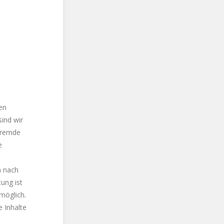
en
ind wir
 fremde
e
n nach
ung ist
möglich.
 Inhalte