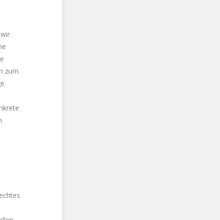
 wir
ne
ge
en zum
ge
onkrete
n
rechtes
ellen