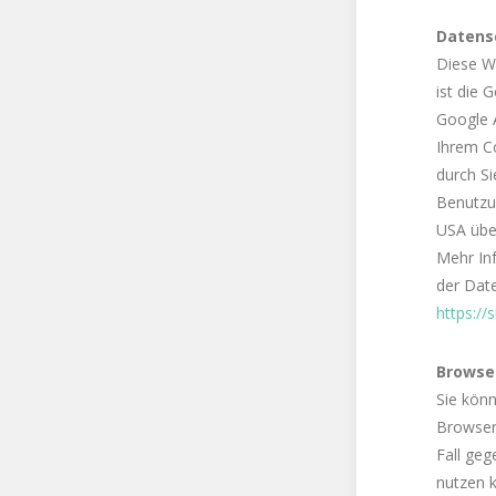
Datensc
Diese W
ist die
Google A
Ihrem C
durch Si
Benutzu
USA über
Mehr In
der Dat
https:/
Browser
Sie könn
Browser-
Fall geg
nutzen 