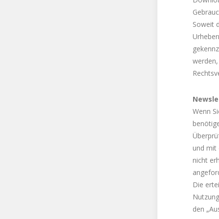
Gebrauch
Soweit d
Urheberr
gekennz
werden,
Rechtsv
Newsle
Wenn Si
benötige
Überprü
und mit
nicht er
angeford
Die erte
Nutzung
den „Aus