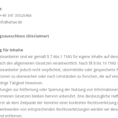
t:
:+49 341 35520466
info@artae.de
gsausschluss (Disclaimer)
 für Inhalte
steanbieter sind wir gemäß § 7 Abs.1 TMG für eigene Inhalte auf dies
ach den allgemeinen Gesetzen verantwortlich. Nach §§ 8 bis 10 TMG s
steanbieter jedoch nicht verpflichtet, übermittelte oder gespeicherte
tionen zu überwachen oder nach Umständen zu forschen, die auf ein
drige Tätigkeit hinweisen.
chtungen zur Entfernung oder Sperrung der Nutzung von Informatione
emeinen Gesetzen bleiben hiervon unberührt. Eine diesbezügliche Haft
rst ab dem Zeitpunkt der Kenntnis einer konkreten Rechtsverletzung 
anntwerden von entsprechenden Rechtsverletzungen werden wir diese
d entfernen.