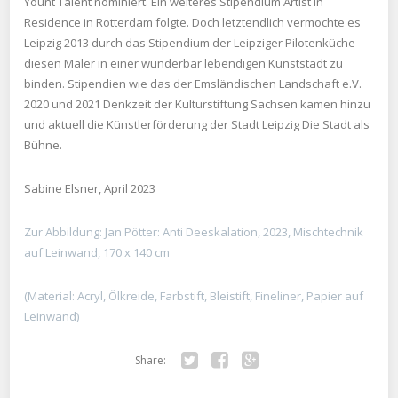
Yount Talent nominiert. Ein weiteres Stipendium Artist in
Residence in Rotterdam folgte. Doch letztendlich vermochte es
Leipzig 2013 durch das Stipendium der Leipziger Pilotenküche
diesen Maler in einer wunderbar lebendigen Kunststadt zu
binden. Stipendien wie das der Emsländischen Landschaft e.V.
2020 und 2021 Denkzeit der Kulturstiftung Sachsen kamen hinzu
und aktuell die Künstlerförderung der Stadt Leipzig Die Stadt als
Bühne.
Sabine Elsner, April 2023
Zur Abbildung: Jan Pötter: Anti Deeskalation, 2023, Mischtechnik
auf Leinwand, 170 x 140 cm
(Material: Acryl, Ölkreide, Farbstift, Bleistift, Fineliner, Papier auf
Leinwand)
Share:
Twitter
Facebook
Google+