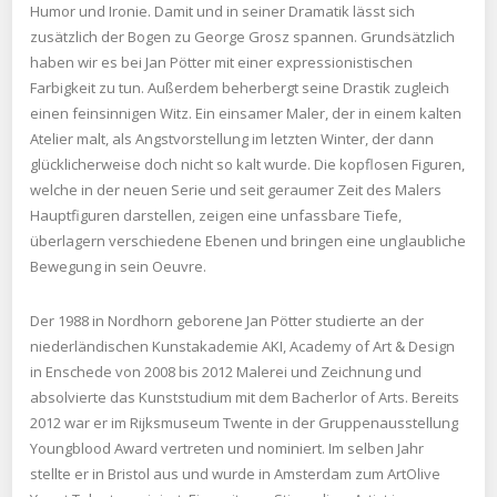
Humor und Ironie. Damit und in seiner Dramatik lässt sich
zusätzlich der Bogen zu George Grosz spannen. Grundsätzlich
haben wir es bei Jan Pötter mit einer expressionistischen
Farbigkeit zu tun. Außerdem beherbergt seine Drastik zugleich
einen feinsinnigen Witz. Ein einsamer Maler, der in einem kalten
Atelier malt, als Angstvorstellung im letzten Winter, der dann
glücklicherweise doch nicht so kalt wurde. Die kopflosen Figuren,
welche in der neuen Serie und seit geraumer Zeit des Malers
Hauptfiguren darstellen, zeigen eine unfassbare Tiefe,
überlagern verschiedene Ebenen und bringen eine unglaubliche
Bewegung in sein Oeuvre.
Der 1988 in Nordhorn geborene Jan Pötter studierte an der
niederländischen Kunstakademie AKI, Academy of Art & Design
in Enschede von 2008 bis 2012 Malerei und Zeichnung und
absolvierte das Kunststudium mit dem Bacherlor of Arts. Bereits
2012 war er im Rijksmuseum Twente in der Gruppenausstellung
Youngblood Award vertreten und nominiert. Im selben Jahr
stellte er in Bristol aus und wurde in Amsterdam zum ArtOlive