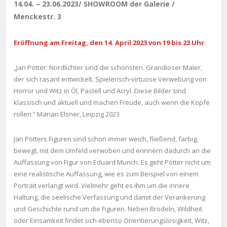
14.04. – 23.06.2023
/ SHOWROOM der Galerie /
Menckestr. 3
Eröffnung am Freitag, den 14. April 2023 von 19 bis 23 Uhr
„Jan Pötter: Nordlichter sind die schönsten. Grandioser Maler,
der sich rasant entwickelt. Spielerisch-virtuose Verwebung von
Horror und Witz in Öl, Pastell und Acryl. Diese Bilder sind
klassisch und aktuell und machen Freude, auch wenn die Köpfe
rollen.“ Marian Elsner, Leipzig 2023
Jan Pötters Figuren sind schon immer weich, fließend, farbig,
bewegt, mit dem Umfeld verwoben und erinnern dadurch an die
Auffassung von Figur von Eduard Munch. Es geht Pötter nicht um
eine realistische Auffassung, wie es zum Beispiel von einem
Portrait verlangt wird. Vielmehr geht es ihm um die innere
Haltung, die seelische Verfassung und damit der Verankerung
und Geschichte rund um die Figuren. Neben Brodeln, Wildheit
oder Einsamkeit findet sich ebenso Orientierungslosigkeit, Witz,